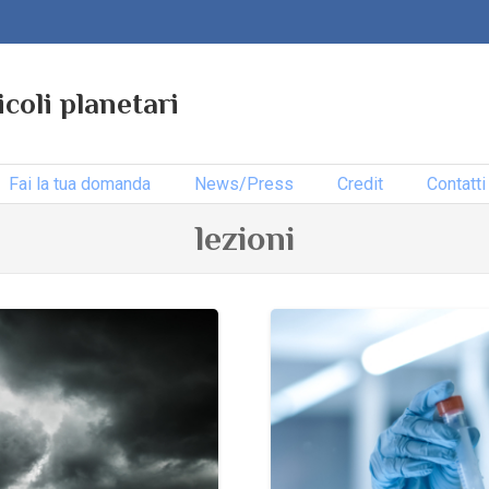
icoli planetari
Fai la tua domanda
News/Press
Credit
Contatti
lezioni