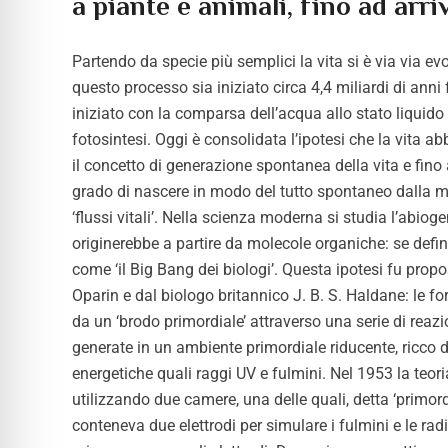
a piante e animali, fino ad arri
Partendo da specie più semplici la vita si è via via 
questo processo sia iniziato circa 4,4 miliardi di anni
iniziato con la comparsa dell’acqua allo stato liquido 
fotosintesi. Oggi è consolidata l’ipotesi che la vita ab
il concetto di generazione spontanea della vita e fino a
grado di nascere in modo del tutto spontaneo dalla mate
‘flussi vitali’. Nella scienza moderna si studia l’abioge
originerebbe a partire da molecole organiche: se de
come ‘il Big Bang dei biologi’. Questa ipotesi fu propo
Oparin e dal biologo britannico J. B. S. Haldane: le fo
da un
‘
brodo primordiale’ attraverso una serie di reaz
generate in un ambiente primordiale riducente, ricco
energetiche quali raggi UV e fulmini. Nel 1953 la teoria
utilizzando due camere, una delle quali, detta ‘primordi
conteneva due elettrodi per simulare i fulmini e le r