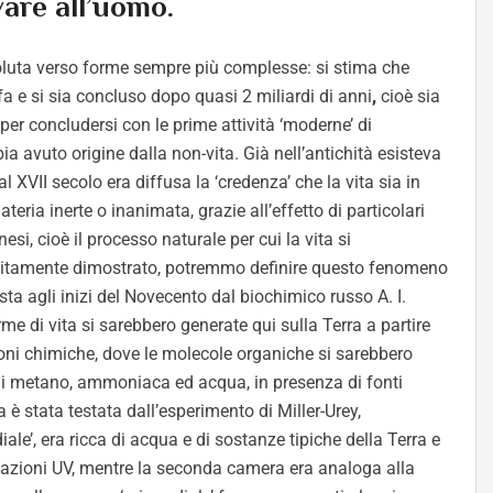
vare all’uomo.
evoluta verso forme sempre più complesse: si stima che
 fa e si sia concluso dopo quasi 2 miliardi di anni
,
cioè sia
per concludersi con le prime attività ‘moderne’ di
bia avuto origine dalla non-vita. Già nell’antichità esisteva
l XVII secolo era diffusa la ‘credenza’ che la vita sia in
ria inerte o inanimata, grazie all’effetto di particolari
nesi, cioè il processo naturale per cui la vita si
finitamente dimostrato, potremmo definire questo fenomeno
sta agli inizi del Novecento dal biochimico russo A. I.
rme di vita si sarebbero generate qui sulla Terra a partire
ioni chimiche, dove le molecole organiche si sarebbero
 di metano, ammoniaca ed acqua, in presenza di fonti
 è stata testata dall’esperimento di Miller-Urey,
ale’, era ricca di acqua e di sostanze tipiche della Terra e
adiazioni UV, mentre la seconda camera era analoga alla