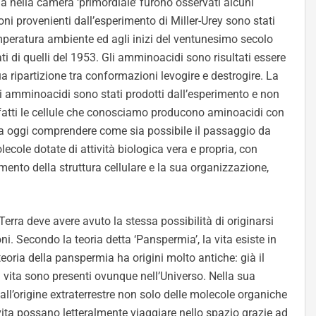
a nella camera ‘primordiale’ furono osservati alcuni
ni provenienti dall’esperimento di Miller-Urey sono stati
mperatura ambiente ed agli inizi del ventunesimo secolo
ti di quelli del 1953. Gli amminoacidi sono risultati essere
qua ripartizione tra conformazioni levogire e destrogire. La
li amminoacidi sono stati prodotti dall’esperimento e non
fatti le cellule che conosciamo producono aminoacidi con
ora oggi comprendere come sia possibile il passaggio da
cole dotate di attività biologica vera e propria, con
mento della struttura cellulare e la sua organizzazione,
 Terra deve avere avuto la stessa possibilità di originarsi
ni.
Secondo la teoria detta ‘Panspermia’, la vita esiste in
teoria della panspermia ha origini molto antiche: già il
 vita sono presenti ovunque nell’Universo. Nella sua
l’origine extraterrestre non solo delle molecole organiche
vita possano letteralmente viaggiare nello spazio grazie ad