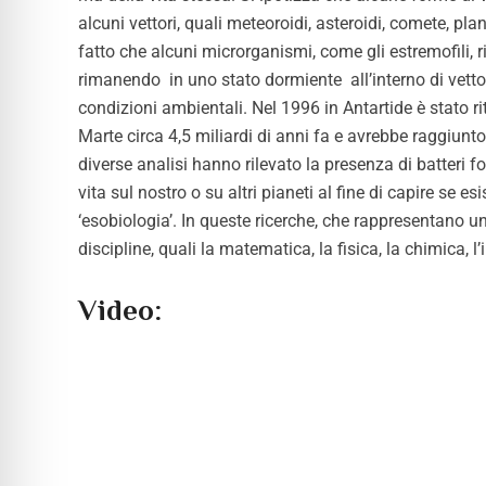
alcuni vettori, quali meteoroidi, asteroidi, comete, pla
fatto che alcuni microrganismi, come gli estremofili, 
rimanendo
in uno stato dormiente
all’interno di vett
condizioni ambientali. Nel 1996 in Antartide è stato r
Marte circa 4,5 miliardi di anni fa e avrebbe raggiunt
diverse analisi hanno rilevato la presenza di batteri fo
vita sul nostro o su altri pianeti al fine di capire se e
‘esobiologia’. In queste ricerche, che rappresentano un
discipline,
quali la matematica, la fisica, la chimica, l
Video: