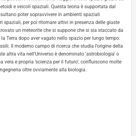
netoidi e veicoli spaziali. Questa teoria è supportata dal
risultano poter sopravvivere in ambienti spaziali
ori spaziali, per poi ritornare attivi in presenza delle giuste
itrovato un meteorite che si suppone che si sia staccato da
o la Terra dopo aver vagato nello spazio per lungo tempo:
ssili. Il moderno campo di ricerca che studia l’origine della
siste altra vita nell’Universo è denominato ‘astrobiologia’ o
a vera e propria ‘scienza per il futuro’, confluiscono molte
’ingegneria oltre ovviamente alla biologia.