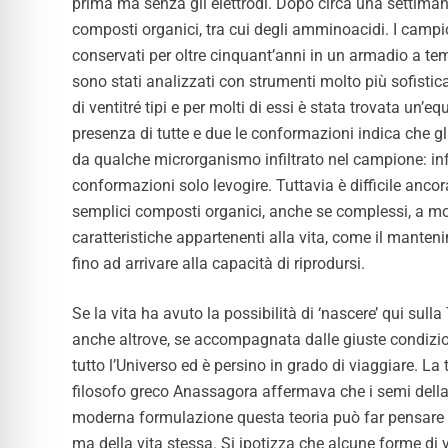
prima ma senza gli elettrodi. Dopo circa una settiman
composti organici, tra cui degli amminoacidi. I campio
conservati per oltre cinquant’anni in un armadio a te
sono stati analizzati con strumenti molto più sofistica
di ventitré tipi e per molti di essi è stata trovata un’e
presenza di tutte e due le conformazioni indica che g
da qualche microrganismo infiltrato nel campione: in
conformazioni solo levogire. Tuttavia è difficile anc
semplici composti organici, anche se complessi, a mole
caratteristiche appartenenti alla vita, come il manteni
fino ad arrivare alla capacità di riprodursi.
Se la vita ha avuto la possibilità di ‘nascere’ qui sulla
anche altrove, se accompagnata dalle giuste condizio
tutto l’Universo ed è persino in grado di viaggiare. La 
filosofo greco Anassagora affermava che i semi della
moderna formulazione questa teoria può far pensare al
ma della vita stessa.
Si ipotizza che alcune forme di 