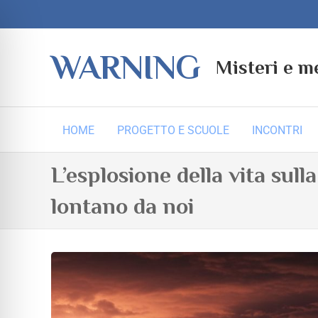
WARNING
Misteri e m
HOME
PROGETTO E SCUOLE
INCONTRI
L’esplosione della vita sull
lontano da noi